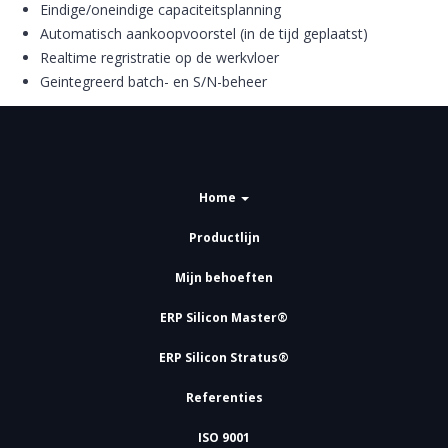
Eindige/oneindige capaciteitsplanning
Automatisch aankoopvoorstel (in de tijd geplaatst)
Realtime regristratie op de werkvloer
Geintegreerd batch- en S/N-beheer
Home
Productlijn
Mijn behoeften
ERP Silicon Master®
ERP Silicon Stratus®
Referenties
ISO 9001