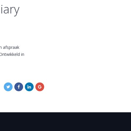
iary
n afspraak
Ontwikkeld in