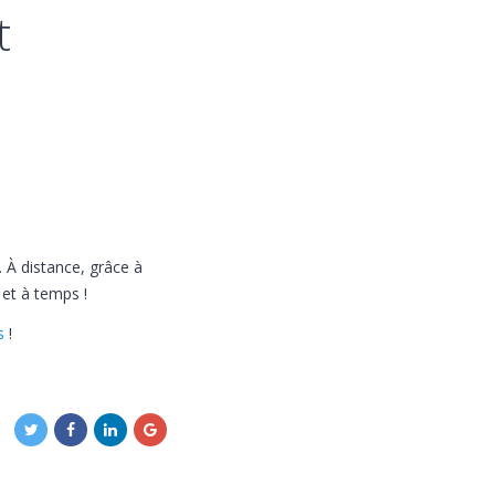
t
. À distance, grâce à
 et à temps !
s
!